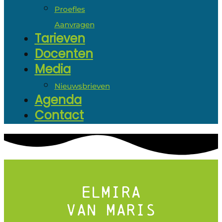
Proefles
Aanvragen
Tarieven
Docenten
Media
Nieuwsbrieven
Agenda
Contact
Elmira
van Maris